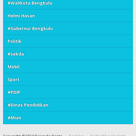
#Walikota Bengkulu
Helmi Hasan
#Gubernur Bengkulu
Politik
#sekda
Mobil
Sport
#PDIP
#Dinas Pendidikan
#Mian
Copyright @2024 Beranda Berita
Redaksi
Kode Etik Jurnalistik