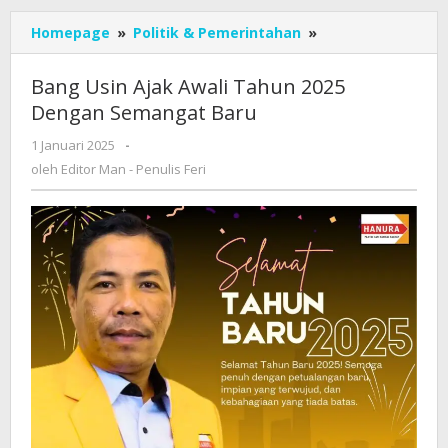
Bang
Homepage
»
Politik & Pemerintahan
»
Usin
Ajak
Bang Usin Ajak Awali Tahun 2025
Awali
Dengan Semangat Baru
Tahun
2025
oleh
1 Januari 2025
-
Dengan
Editor
oleh
Editor Man - Penulis Feri
Semangat
Man
Baru
-
Penulis
Feri