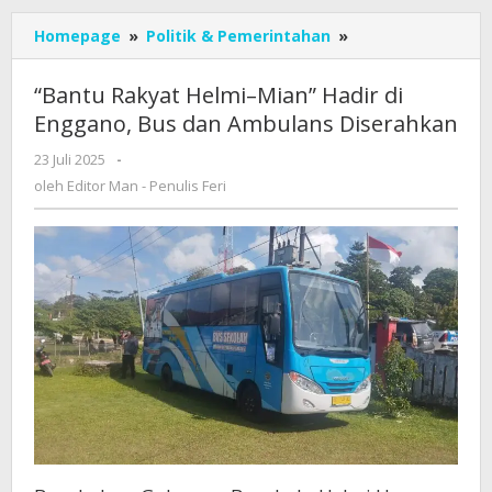
“Bantu
Homepage
»
Politik & Pemerintahan
»
Rakyat
Helmi–
“Bantu Rakyat Helmi–Mian” Hadir di
Mian”
Enggano, Bus dan Ambulans Diserahkan
Hadir
di
oleh
23 Juli 2025
-
Enggano,
Editor
oleh
Editor Man - Penulis Feri
Bus
Man
dan
-
Penulis
Ambulans
Feri
Diserahkan