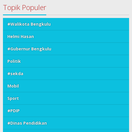
Topik Populer
#Walikota Bengkulu
Helmi Hasan
#Gubernur Bengkulu
Politik
#sekda
Mobil
Sport
#PDIP
#Dinas Pendidikan