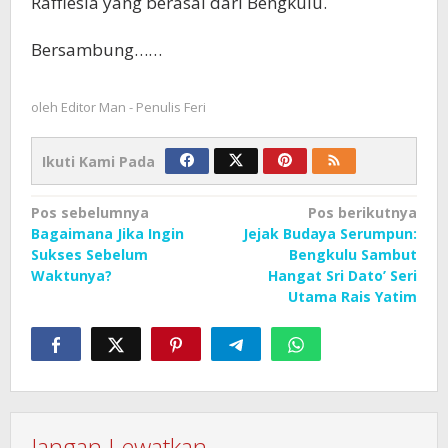
Rafflesia yang berasal dari Bengkulu.
Bersambung……
oleh
Editor Man - Penulis Feri
Ikuti Kami Pada
Navigasi
Pos sebelumnya
Pos berikutnya
Bagaimana Jika Ingin
Jejak Budaya Serumpun:
pos
Sukses Sebelum
Bengkulu Sambut
Waktunya?
Hangat Sri Dato’ Seri
Utama Rais Yatim
Jangan Lewatkan