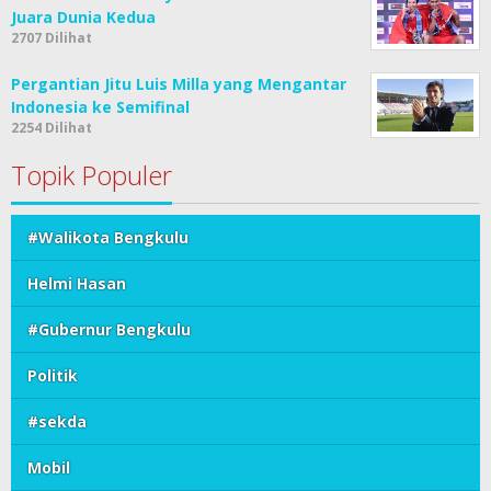
Juara Dunia Kedua
2707 Dilihat
Pergantian Jitu Luis Milla yang Mengantar
Indonesia ke Semifinal
2254 Dilihat
Topik Populer
#Walikota Bengkulu
Helmi Hasan
#Gubernur Bengkulu
Politik
#sekda
Mobil