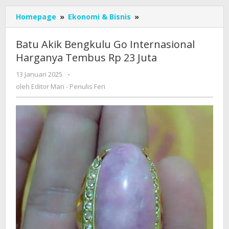
Batu
Homepage
»
Ekonomi & Bisnis
»
Akik
Bengkulu
Batu Akik Bengkulu Go Internasional
Go
Harganya Tembus Rp 23 Juta
Internasional
Harganya
oleh
13 Januari 2025
-
Tembus
Editor
oleh
Editor Man - Penulis Feri
Rp
Man
23
-
Penulis
Juta
Feri