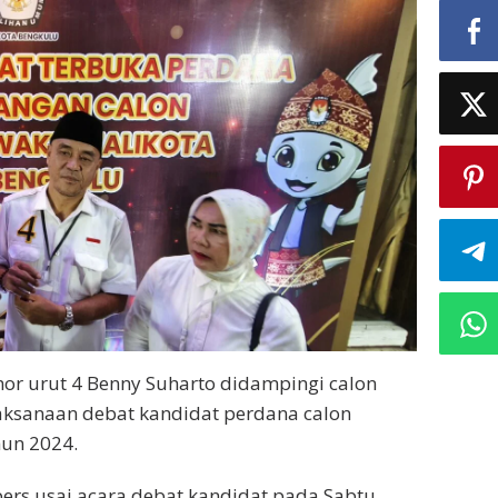
mor urut 4 Benny Suharto didampingi calon
laksanaan debat kandidat perdana calon
hun 2024.
pers usai acara debat kandidat pada Sabtu