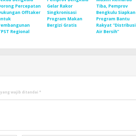
Dorong Percepatan
Gelar Rakor
Tiba, Pemprov
Dukungan Offtaker
Singkronisasi
Bengkulu Siapkan
untuk
Program Makan
Program Bantu
Pembangunan
Bergizi Gratis
Rakyat “Distribusi
TPST Regional
Air Bersih”
 yang wajib ditandai
*