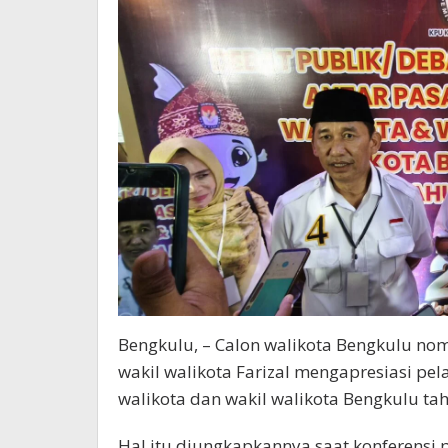
Penulis
Feri
Bengkulu, – Calon walikota Bengkulu no
wakil walikota Farizal mengapresiasi pe
walikota dan wakil walikota Bengkulu ta
Hal itu diungkapkannya saat konferensi 