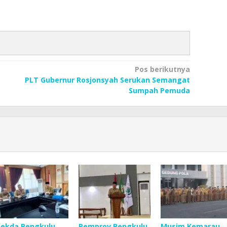
Pos berikutnya
PLT Gubernur Rosjonsyah Serukan Semangat
Sumpah Pemuda
Sekda Bengkulu
Pemprov Bengkulu
Musim Kemarau