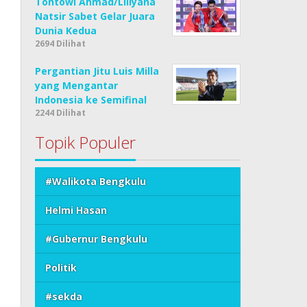
Tontowi Ahmad/Liliyana
Natsir Sabet Gelar Juara
Dunia Kedua
2694 Dilihat
Pergantian Jitu Luis Milla
yang Mengantar
Indonesia ke Semifinal
2244 Dilihat
Topik Populer
#Walikota Bengkulu
Helmi Hasan
#Gubernur Bengkulu
Politik
#sekda