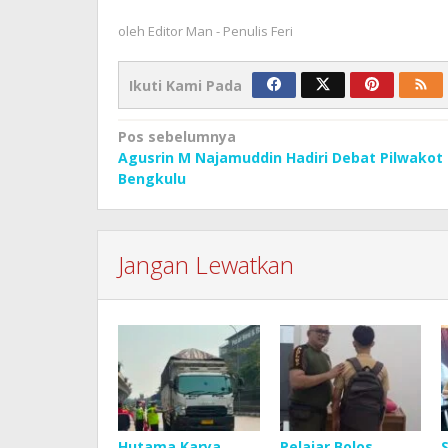
oleh
Editor Man - Penulis Feri
Ikuti Kami Pada
Navigasi
Pos sebelumnya
Agusrin M Najamuddin Hadiri Debat Pilwakot
pos
Bengkulu
Jangan Lewatkan
Hutama Karya
Pelajar Bolos