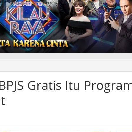
y
to
BPJS Gratis Itu Progra
s
t
ram
rintah