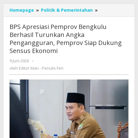
BPS
Homepage
»
Politik & Pemerintahan
»
Apresiasi
Pemprov
BPS Apresiasi Pemprov Bengkulu
Bengkulu
Berhasil Turunkan Angka
Berhasil
Pengangguran, Pemprov Siap Dukung
Turunkan
Angka
Sensus Ekonomi
Pengangguran,
oleh
9 Juni 2026
-
Pemprov
Editor
Siap
oleh
Editor Man - Penulis Feri
Man
Dukung
-
Sensus
Penulis
Ekonomi
Feri