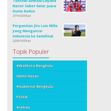
Tontowi Ahmad/Liliyana
Natsir Sabet Gelar Juara
Dunia Kedua
2710 Dilihat
Pergantian Jitu Luis Milla
yang Mengantar
Indonesia ke Semifinal
2258 Dilihat
Topik Populer
#Walikota Bengkulu
Helmi Hasan
#Gubernur Bengkulu
Politik
#sekda