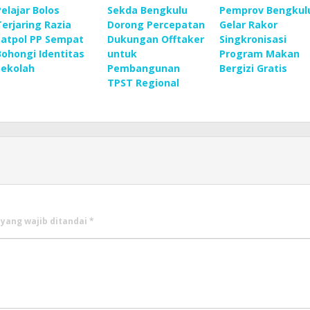
Pelajar Bolos
Sekda Bengkulu
Pemprov Bengkul
Terjaring Razia
Dorong Percepatan
Gelar Rakor
Satpol PP Sempat
Dukungan Offtaker
Singkronisasi
Bohongi Identitas
untuk
Program Makan
Sekolah
Pembangunan
Bergizi Gratis
TPST Regional
 yang wajib ditandai
*