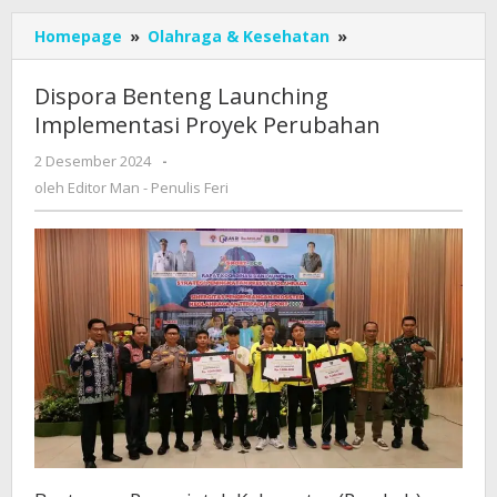
Dispora
Homepage
»
Olahraga & Kesehatan
»
Benteng
Launching
Dispora Benteng Launching
Implementasi
Implementasi Proyek Perubahan
Proyek
Perubahan
oleh
2 Desember 2024
-
Editor
oleh
Editor Man - Penulis Feri
Man
-
Penulis
Feri