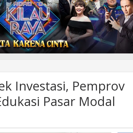
ng
k
k Investasi, Pemprov
asi,
rov
Edukasi Pasar Modal
kulu
si
l