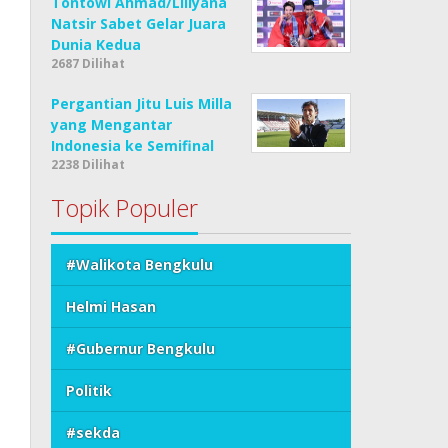
Tontowi Ahmad/Liliyana
Natsir Sabet Gelar Juara
Dunia Kedua
2687 Dilihat
Pergantian Jitu Luis Milla
yang Mengantar
Indonesia ke Semifinal
2238 Dilihat
Topik Populer
#Walikota Bengkulu
Helmi Hasan
#Gubernur Bengkulu
Politik
#sekda