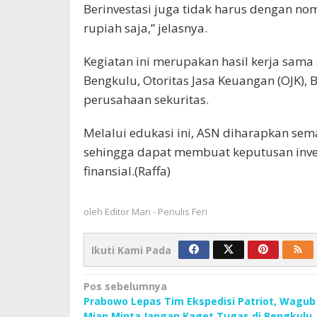
Berinvestasi juga tidak harus dengan nom
rupiah saja,” jelasnya.
Kegiatan ini merupakan hasil kerja sama
Bengkulu, Otoritas Jasa Keuangan (OJK), 
perusahaan sekuritas.
Melalui edukasi ini, ASN diharapkan se
sehingga dapat membuat keputusan inve
finansial.(Raffa)
oleh
Editor Man - Penulis Feri
Ikuti Kami Pada
Navigasi
Pos sebelumnya
Prabowo Lepas Tim Ekspedisi Patriot, Wagub
pos
Mian Minta Jangan Kaget Tugas di Bengkulu