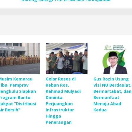
Musim Kemarau
Gelar Reses di
Gus Rozin Usung
Tiba, Pemprov
Kebun Ros,
Visi NU Berdaulat,
Bengkulu Siapkan
Rahmad Mulyadi
Bermartabat, dan
Program Bantu
Diminta
Bermanfaat
Rakyat “Distribusi
Perjuangkan
Menuju Abad
Air Bersih”
Infrastruktur
Kedua
Hingga
Penerangan