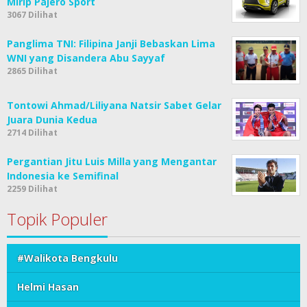
Mirip Pajero Sport
3067 Dilihat
Panglima TNI: Filipina Janji Bebaskan Lima
WNI yang Disandera Abu Sayyaf
2865 Dilihat
Tontowi Ahmad/Liliyana Natsir Sabet Gelar
Juara Dunia Kedua
2714 Dilihat
Pergantian Jitu Luis Milla yang Mengantar
Indonesia ke Semifinal
2259 Dilihat
Topik Populer
#Walikota Bengkulu
Helmi Hasan