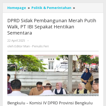
DPRD
Homepage
»
Politik & Pemerintahan
»
Sidak
Pembangunan
DPRD Sidak Pembangunan Merah Putih
Merah
Walk, PT IBI Sepakat Hentikan
Putih
Sementara
Walk,
PT
oleh
22 April 2025
-
IBI
Editor
oleh
Editor Man - Penulis Feri
Sepakat
Man
Hentikan
-
Sementara
Penulis
Feri
Bengkulu – Komisi IV DPRD Provinsi Bengkulu