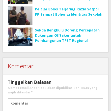
(SETUJU)
Pelajar Bolos Terjaring Razia Satpol
PP Sempat Bohongi Identitas Sekolah
Sekda Bengkulu Dorong Percepatan
Dukungan Offtaker untuk
Pembangunan TPST Regional
Komentar
Tinggalkan Balasan
Alamat email Anda tidak akan dipublikasikan.
Ruas yang
wajib ditandai
*