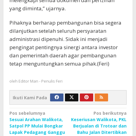
melengkapi semua dokumen dan perizinan
yang diminta,” ujarnya.
Pihaknya berharap pembangunan bisa segera
dilanjutkan setelah seluruh persyaratan
administrasi dipenuhi. Sidak ini menjadi
pengingat pentingnya sinergi antara investor
dan pemerintah daerah agar pembangunan
tetap menguntungkan semua pihak.(Feri)
oleh
Editor Man - Penulis Feri
Ikuti Kami Pada
Navigasi
Pos sebelumnya
Pos berikutnya
Sesuai Arahan Walikota,
Keseriusan Walikota, PKL
pos
Satpol PP Mulai Bongkar
Berjualan di Trotoar dan
Lapak Pedagang Ganggu
Bahu Jalan Ditertibkan