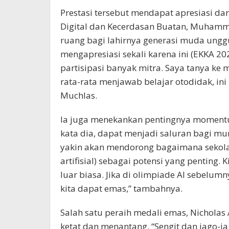
Prestasi tersebut mendapat apresiasi da
Digital dan Kecerdasan Buatan, Muhamma
ruang bagi lahirnya generasi muda unggul
mengapresiasi sekali karena ini (EKKA 2
partisipasi banyak mitra. Saya tanya ke m
rata-rata menjawab belajar otodidak, ini 
Muchlas.
Ia juga menekankan pentingnya momentum
kata dia, dapat menjadi saluran bagi mur
yakin akan mendorong bagaimana sekolah-
artifisial) sebagai potensi yang penting.
luar biasa. Jika di olimpiade AI sebelum
kita dapat emas,” tambahnya.
Salah satu peraih medali emas, Nicholas
ketat dan menantang. “Sengit dan jago-j