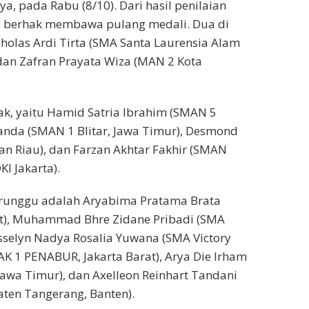
a, pada Rabu (8/10). Dari hasil penilaian
yang berhak membawa pulang medali. Dua di
holas Ardi Tirta (SMA Santa Laurensia Alam
 dan Zafran Prayata Wiza (MAN 2 Kota
ak, yaitu Hamid Satria Ibrahim (SMAN 5
nanda (SMAN 1 Blitar, Jawa Timur), Desmond
an Riau), dan Farzan Akhtar Fakhir (SMAN
I Jakarta).
erunggu adalah Aryabima Pratama Brata
arat), Muhammad Bhre Zidane Pribadi (SMA
esselyn Nadya Rosalia Yuwana (SMA Victory
MAK 1 PENABUR, Jakarta Barat), Arya Die Irham
Jawa Timur), dan Axelleon Reinhart Tandani
en Tangerang, Banten).