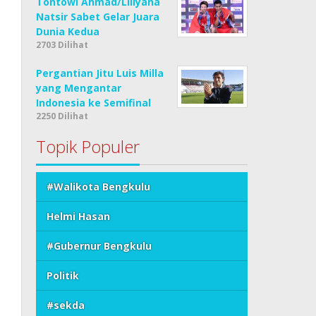
Tontowi Ahmad/Liliyana
Natsir Sabet Gelar Juara
Dunia Kedua
2703 Dilihat
Pergantian Jitu Luis Milla
yang Mengantar
Indonesia ke Semifinal
2250 Dilihat
Topik Populer
#Walikota Bengkulu
Helmi Hasan
#Gubernur Bengkulu
Politik
#sekda