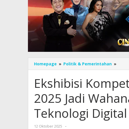
Ekshib
Homepage
»
Politik & Pemerintahan
»
Kompe
Kece
Ekshibisi Kompeti
Artifi
2025
2025 Jadi Waha
Jadi
Waha
dala
Teknologi Digital
Meng
Tekno
Digita
oleh
12 Oktober 2025
-