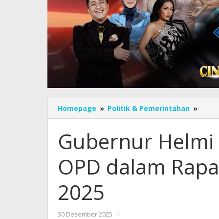
Guber
Homepage
»
Politik & Pemerintahan
»
Helmi
Hasa
Gubernur Helmi 
Apres
Kiner
OPD dalam Rapat
OPD
dala
Rapa
2025
Evalu
Prog
2025
oleh
30 Desember 2025
-