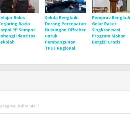
Pelajar Bolos
Sekda Bengkulu
Pemprov Bengkul
Terjaring Razia
Dorong Percepatan
Gelar Rakor
Satpol PP Sempat
Dukungan Offtaker
Singkronisasi
Bohongi Identitas
untuk
Program Makan
Sekolah
Pembangunan
Bergizi Gratis
TPST Regional
 yang wajib ditandai
*