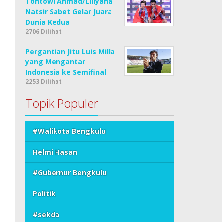
Tontowi Ahmad/Liliyana
Natsir Sabet Gelar Juara
Dunia Kedua
2706 Dilihat
Pergantian Jitu Luis Milla
yang Mengantar
Indonesia ke Semifinal
2253 Dilihat
Topik Populer
#Walikota Bengkulu
Helmi Hasan
#Gubernur Bengkulu
Politik
#sekda