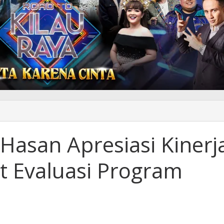
nur
n
Hasan Apresiasi Kinerj
iasi
ja
 Evaluasi Program
m
t
asi
ram