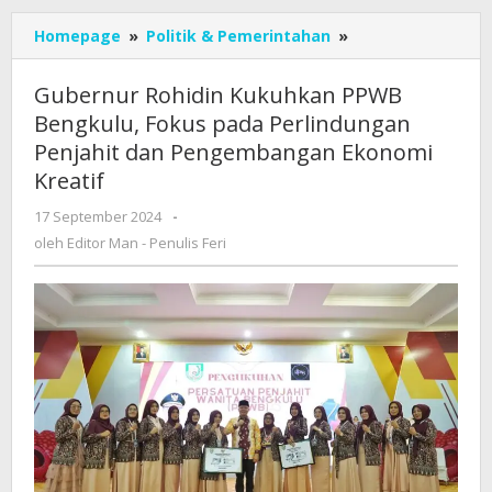
Gubernur
Homepage
»
Politik & Pemerintahan
»
Rohidin
Kukuhkan
Gubernur Rohidin Kukuhkan PPWB
PPWB
Bengkulu, Fokus pada Perlindungan
Bengkulu,
Penjahit dan Pengembangan Ekonomi
Fokus
pada
Kreatif
Perlindungan
oleh
17 September 2024
-
Penjahit
Editor
dan
oleh
Editor Man - Penulis Feri
Man
Pengembangan
-
Ekonomi
Penulis
Kreatif
Feri