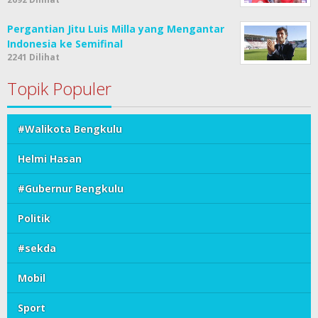
Pergantian Jitu Luis Milla yang Mengantar
Indonesia ke Semifinal
2241 Dilihat
Topik Populer
#Walikota Bengkulu
Helmi Hasan
#Gubernur Bengkulu
Politik
#sekda
Mobil
Sport