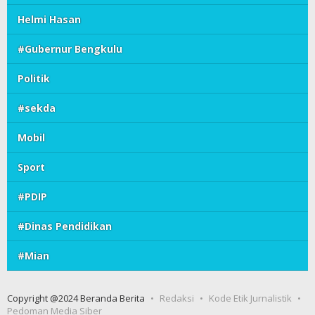
Helmi Hasan
#Gubernur Bengkulu
Politik
#sekda
Mobil
Sport
#PDIP
#Dinas Pendidikan
#Mian
Copyright @2024 Beranda Berita
Redaksi
Kode Etik Jurnalistik
Pedoman Media Siber