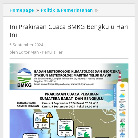
Ini
Homepage
»
Politik & Pemerintahan
»
Prakiraan
Cuaca
Ini Prakiraan Cuaca BMKG Bengkulu Hari
BMKG
Ini
Bengkulu
Hari
oleh
5 September 2024
-
Ini
Editor
oleh
Editor Man - Penulis Feri
Man
-
Penulis
Feri