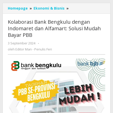
Kolaborasi
Homepage
»
Ekonomi & Bisnis
»
Bank
Bengkulu
Kolaborasi Bank Bengkulu dengan
dengan
Indomaret dan Alfamart: Solusi Mudah
Indomaret
Bayar PBB
dan
Alfamart:
oleh
3 September 2024
-
Solusi
Editor
oleh
Editor Man - Penulis Feri
Mudah
Man
Bayar
-
PBB
Penulis
Feri