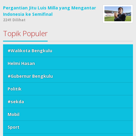
Pergantian Jitu Luis Milla yang Mengantar
Indonesia ke Semifinal
2241 Dilihat
Topik Populer
#Walikota Bengkulu
Helmi Hasan
#Gubernur Bengkulu
Politik
#sekda
Mobil
Sport