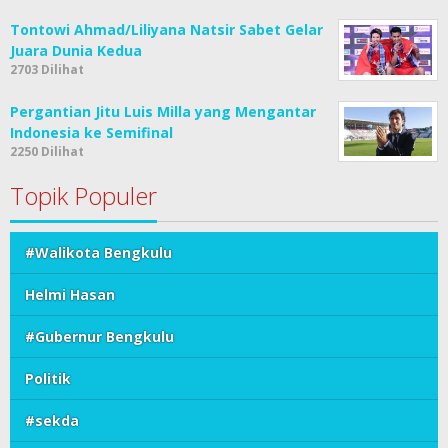
Tontowi Ahmad/Liliyana Natsir Sabet Gelar
Juara Dunia Kedua
2703 Dilihat
Pergantian Jitu Luis Milla yang Mengantar
Indonesia ke Semifinal
2250 Dilihat
Topik Populer
#Walikota Bengkulu
Helmi Hasan
#Gubernur Bengkulu
Politik
#sekda