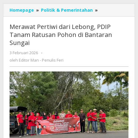
Merawat
Homepage
»
Politik & Pemerintahan
»
Pertiwi
dari
Merawat Pertiwi dari Lebong, PDIP
Lebong,
Tanam Ratusan Pohon di Bantaran
PDIP
Sungai
Tanam
Ratusan
oleh
3 Februari 2026
-
Pohon
Editor
oleh
Editor Man - Penulis Feri
di
Man
Bantaran
-
Sungai
Penulis
Feri