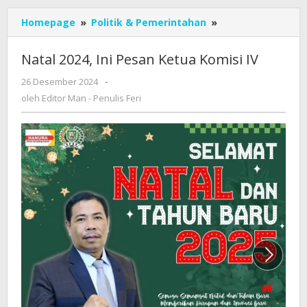
Natal
Homepage
»
Politik & Pemerintahan
»
2024,
Ini
Natal 2024, Ini Pesan Ketua Komisi IV
Pesan
Ketua
oleh
26 Desember 2024
-
Editor
Komisi
oleh
Editor Man - Penulis Feri
Man
IV
-
Penulis
Feri