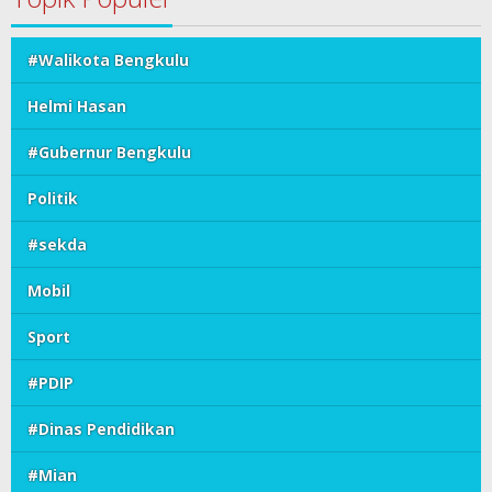
#Walikota Bengkulu
Helmi Hasan
#Gubernur Bengkulu
Politik
#sekda
Mobil
Sport
#PDIP
#Dinas Pendidikan
#Mian