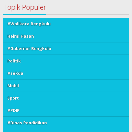
Topik Populer
#Walikota Bengkulu
Helmi Hasan
#Gubernur Bengkulu
Politik
#sekda
Mobil
Sport
#PDIP
#Dinas Pendidikan