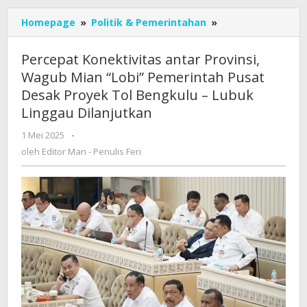
Percepat
Homepage
»
Politik & Pemerintahan
»
Konektivitas
antar
Percepat Konektivitas antar Provinsi,
Provinsi,
Wagub Mian “Lobi” Pemerintah Pusat
Wagub
Desak Proyek Tol Bengkulu – Lubuk
Mian
"Lobi"
Linggau Dilanjutkan
Pemerintah
oleh
1 Mei 2025
-
Pusat
Editor
Desak
oleh
Editor Man - Penulis Feri
Man
Proyek
-
Tol
Penulis
Bengkulu
Feri
-
Lubuk
Linggau
Dilanjutkan