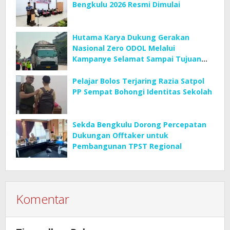
Bengkulu 2026 Resmi Dimulai
Hutama Karya Dukung Gerakan
Nasional Zero ODOL Melalui
Kampanye Selamat Sampai Tujuan
(SETUJU)
Pelajar Bolos Terjaring Razia Satpol
PP Sempat Bohongi Identitas Sekolah
Sekda Bengkulu Dorong Percepatan
Dukungan Offtaker untuk
Pembangunan TPST Regional
Komentar