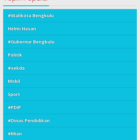
#Walikota Bengkulu
Helmi Hasan
#Gubernur Bengkulu
Politik
#sekda
Mobil
Sport
#PDIP
#Dinas Pendidikan
#Mian