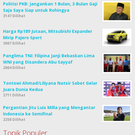
Politisi PKB: Jangankan 1 Bulan, 3 Bulan Gaji
Saja Saya Siap untuk Rohingya
3147 Dilihat
Harga Rp189 Jutaan, Mitsubishi Expander
Mirip Pajero Sport
3067 Dilihat
Panglima TNI: Filipina Janji Bebaskan Lima
WNI yang Disandera Abu Sayyaf
2864 Dilihat
Tontowi Ahmad/Liliyana Natsir Sabet Gelar
Juara Dunia Kedua
2711 Dilihat
Pergantian Jitu Luis Milla yang Mengantar
Indonesia ke Semifinal
2258 Dilihat
Topik Populer