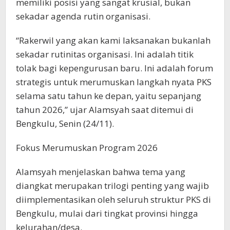
memiliki posisi yang sangat krusial, bukan
sekadar agenda rutin organisasi.
“Rakerwil yang akan kami laksanakan bukanlah
sekadar rutinitas organisasi. Ini adalah titik
tolak bagi kepengurusan baru. Ini adalah forum
strategis untuk merumuskan langkah nyata PKS
selama satu tahun ke depan, yaitu sepanjang
tahun 2026,” ujar Alamsyah saat ditemui di
Bengkulu, Senin (24/11).
Fokus Merumuskan Program 2026
Alamsyah menjelaskan bahwa tema yang
diangkat merupakan trilogi penting yang wajib
diimplementasikan oleh seluruh struktur PKS di
Bengkulu, mulai dari tingkat provinsi hingga
kelurahan/desa.