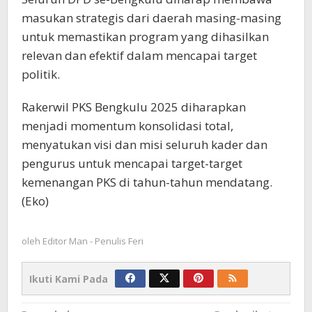
masukan strategis dari daerah masing-masing
untuk memastikan program yang dihasilkan
relevan dan efektif dalam mencapai target
politik.
Rakerwil PKS Bengkulu 2025 diharapkan
menjadi momentum konsolidasi total,
menyatukan visi dan misi seluruh kader dan
pengurus untuk mencapai target-target
kemenangan PKS di tahun-tahun mendatang.
(Eko)
oleh
Editor Man - Penulis Feri
Ikuti Kami Pada