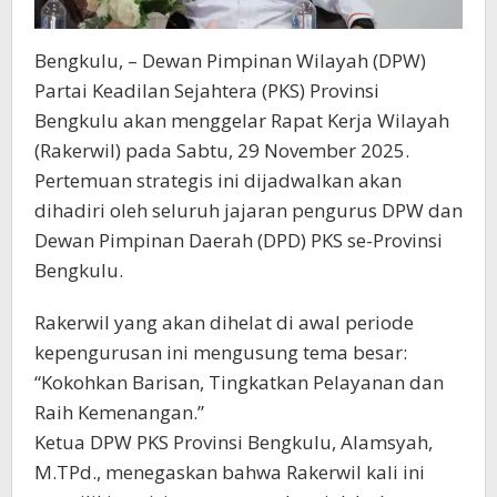
Bengkulu, – Dewan Pimpinan Wilayah (DPW)
Partai Keadilan Sejahtera (PKS) Provinsi
Bengkulu akan menggelar Rapat Kerja Wilayah
(Rakerwil) pada Sabtu, 29 November 2025.
Pertemuan strategis ini dijadwalkan akan
dihadiri oleh seluruh jajaran pengurus DPW dan
Dewan Pimpinan Daerah (DPD) PKS se-Provinsi
Bengkulu.
Rakerwil yang akan dihelat di awal periode
kepengurusan ini mengusung tema besar:
“Kokohkan Barisan, Tingkatkan Pelayanan dan
Raih Kemenangan.”
Ketua DPW PKS Provinsi Bengkulu, Alamsyah,
M.TPd., menegaskan bahwa Rakerwil kali ini