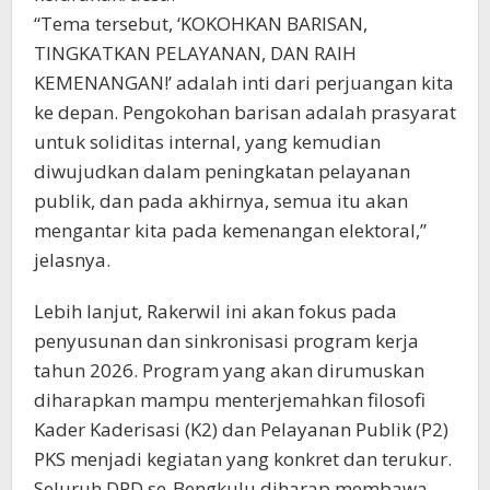
“Tema tersebut, ‘KOKOHKAN BARISAN,
TINGKATKAN PELAYANAN, DAN RAIH
KEMENANGAN!’ adalah inti dari perjuangan kita
ke depan. Pengokohan barisan adalah prasyarat
untuk soliditas internal, yang kemudian
diwujudkan dalam peningkatan pelayanan
publik, dan pada akhirnya, semua itu akan
mengantar kita pada kemenangan elektoral,”
jelasnya.
Lebih lanjut, Rakerwil ini akan fokus pada
penyusunan dan sinkronisasi program kerja
tahun 2026. Program yang akan dirumuskan
diharapkan mampu menterjemahkan filosofi
Kader Kaderisasi (K2) dan Pelayanan Publik (P2)
PKS menjadi kegiatan yang konkret dan terukur.
Seluruh DPD se-Bengkulu diharap membawa