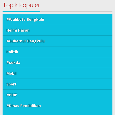
Topik Populer
#Walikota Bengkulu
Helmi Hasan
#Gubernur Bengkulu
Politik
#sekda
Mobil
Sport
#PDIP
#Dinas Pendidikan