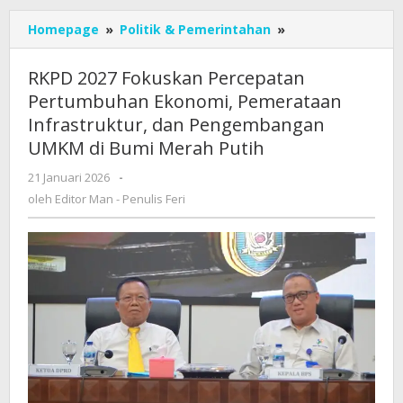
RKPD
Homepage
»
Politik & Pemerintahan
»
2027
Fokuskan
RKPD 2027 Fokuskan Percepatan
Percepatan
Pertumbuhan Ekonomi, Pemerataan
Pertumbuhan
Infrastruktur, dan Pengembangan
Ekonomi,
Pemerataan
UMKM di Bumi Merah Putih
Infrastruktur,
oleh
21 Januari 2026
-
dan
Editor
Pengembangan
oleh
Editor Man - Penulis Feri
Man
UMKM
-
di
Penulis
Bumi
Feri
Merah
Putih