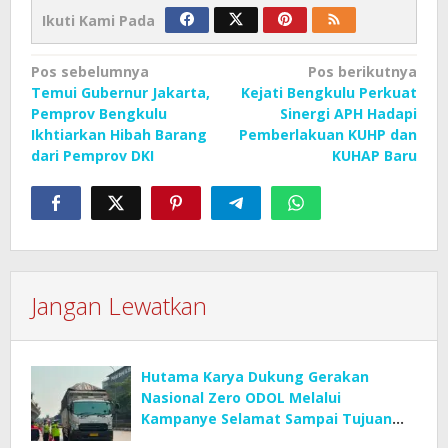
Ikuti Kami Pada
Navigasi
Pos sebelumnya
Pos berikutnya
Temui Gubernur Jakarta,
Kejati Bengkulu Perkuat
pos
Pemprov Bengkulu
Sinergi APH Hadapi
Ikhtiarkan Hibah Barang
Pemberlakuan KUHP dan
dari Pemprov DKI
KUHAP Baru
Jangan Lewatkan
Hutama Karya Dukung Gerakan
Nasional Zero ODOL Melalui
Kampanye Selamat Sampai Tujuan
(SETUJU)