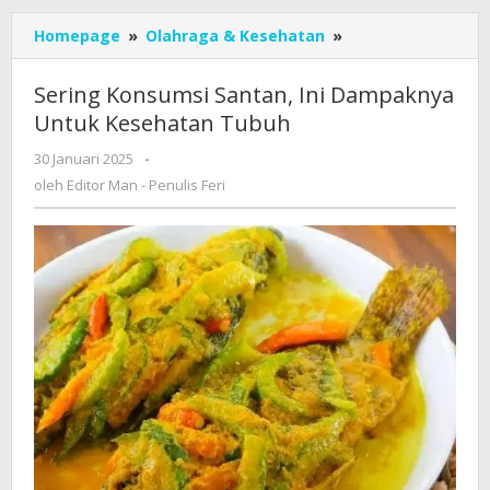
Sering
Homepage
»
Olahraga & Kesehatan
»
Konsumsi
Santan,
Sering Konsumsi Santan, Ini Dampaknya
Ini
Untuk Kesehatan Tubuh
Dampaknya
Untuk
oleh
30 Januari 2025
-
Kesehatan
Editor
oleh
Editor Man - Penulis Feri
Tubuh
Man
-
Penulis
Feri