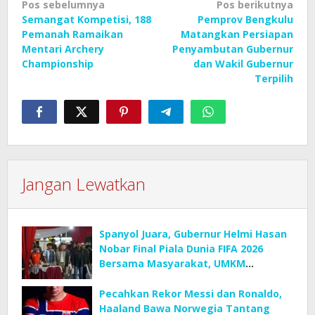
Navigasi
Pos sebelumnya
Pos berikutnya
Semangat Kompetisi, 188
Pemprov Bengkulu
pos
Pemanah Ramaikan
Matangkan Persiapan
Mentari Archery
Penyambutan Gubernur
Championship
dan Wakil Gubernur
Terpilih
Jangan Lewatkan
Spanyol Juara, Gubernur Helmi Hasan
Nobar Final Piala Dunia FIFA 2026
Bersama Masyarakat, UMKM
Diborong dan Sembako Dibagikan
Pecahkan Rekor Messi dan Ronaldo,
Haaland Bawa Norwegia Tantang