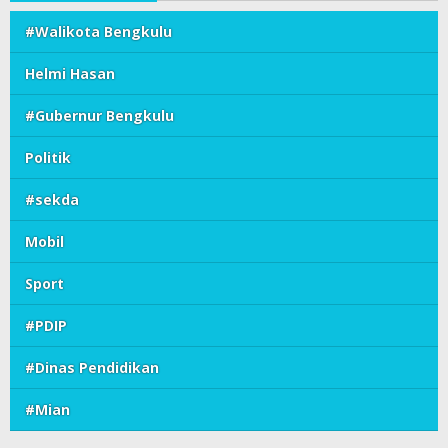
#Walikota Bengkulu
Helmi Hasan
#Gubernur Bengkulu
Politik
#sekda
Mobil
Sport
#PDIP
#Dinas Pendidikan
#Mian