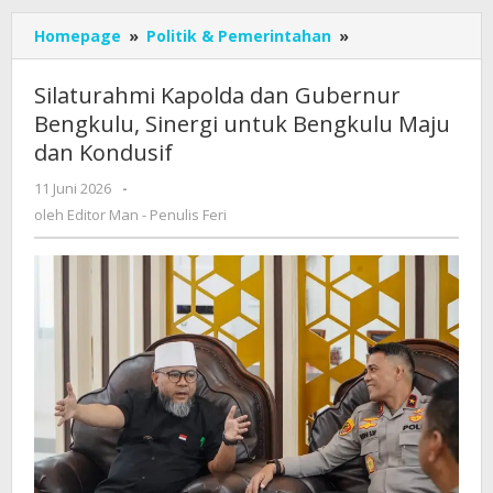
Silaturahmi
Homepage
»
Politik & Pemerintahan
»
Kapolda
dan
Silaturahmi Kapolda dan Gubernur
Gubernur
Bengkulu, Sinergi untuk Bengkulu Maju
Bengkulu,
dan Kondusif
Sinergi
untuk
oleh
11 Juni 2026
-
Bengkulu
Editor
oleh
Editor Man - Penulis Feri
Maju
Man
dan
-
Kondusif
Penulis
Feri