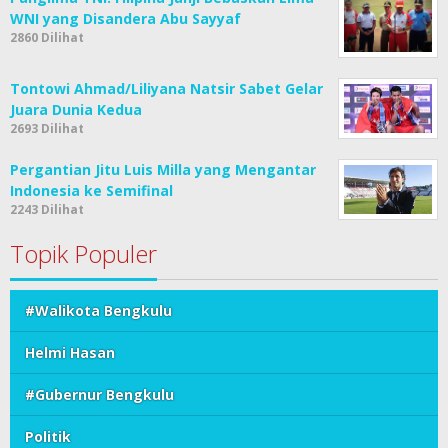
WNI yang Disandera Abu Sayyaf
2860 Dilihat
Tontowi Ahmad/Liliyana Natsir Sabet Gelar
Juara Dunia Kedua
2693 Dilihat
Pergantian Jitu Luis Milla yang Mengantar
Indonesia ke Semifinal
2243 Dilihat
Topik Populer
#Walikota Bengkulu
Helmi Hasan
#Gubernur Bengkulu
Politik