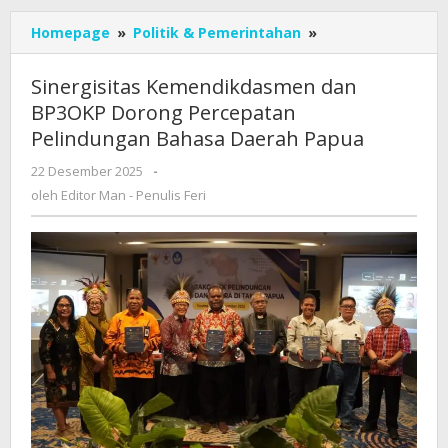
Sinergisitas
Homepage
»
Politik & Pemerintahan
»
Kemendikdasme
dan
Sinergisitas Kemendikdasmen dan
BP3OKP
BP3OKP Dorong Percepatan
Dorong
Pelindungan Bahasa Daerah Papua
Percepatan
Pelindungan
oleh
22 Desember 2025
-
Bahasa
Editor
oleh
Editor Man - Penulis Feri
Daerah
Man
Papua
-
Penulis
Feri