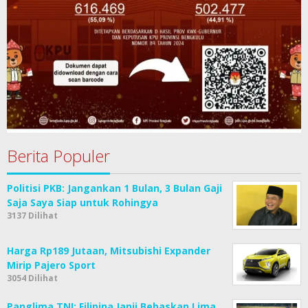
Berita Populer
Politisi PKB: Jangankan 1 Bulan, 3 Bulan Gaji
Saja Saya Siap untuk Rohingya
3137 Dilihat
Harga Rp189 Jutaan, Mitsubishi Expander
Mirip Pajero Sport
3054 Dilihat
Panglima TNI: Filipina Janji Bebaskan Lima