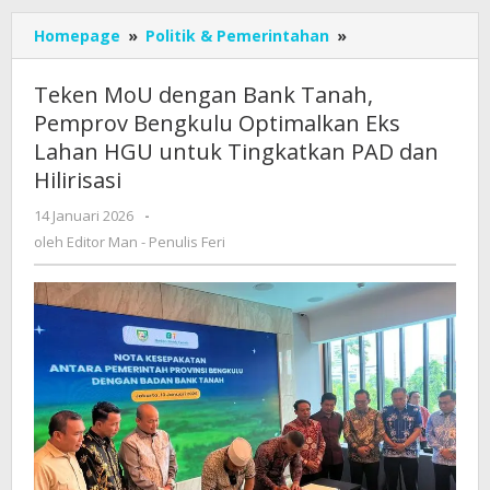
Teken
Homepage
»
Politik & Pemerintahan
»
MoU
dengan
Teken MoU dengan Bank Tanah,
Bank
Pemprov Bengkulu Optimalkan Eks
Tanah,
Lahan HGU untuk Tingkatkan PAD dan
Pemprov
Bengkulu
Hilirisasi
Optimalkan
oleh
14 Januari 2026
-
Eks
Editor
Lahan
oleh
Editor Man - Penulis Feri
Man
HGU
-
untuk
Penulis
Tingkatkan
Feri
PAD
dan
Hilirisasi