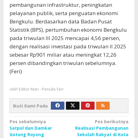
pembangunan infrastruktur, peningkatan
pelayanan publik, serta penguatan ekonomi
Bengkulu. Berdasarkan data Badan Pusat
Statistik (BPS), pertumbuhan ekonomi Bengkulu
pada triwulan III 2025 mencapai 4,56 persen,
dengan realisasi investasi pada triwulan II 2025
sebesar Rp901 miliar atau meningkat 12,26
persen dibandingkan triwulan sebelumnya.
(Feri)
oleh
Editor Man - Penulis Feri
Ikuti Kami Pada
Navigasi
Pos sebelumnya
Pos berikutnya
Satpol dan Damkar
Realisasi Pembangunan
pos
Gotong Royong
Sekolah Rakyat di Kota