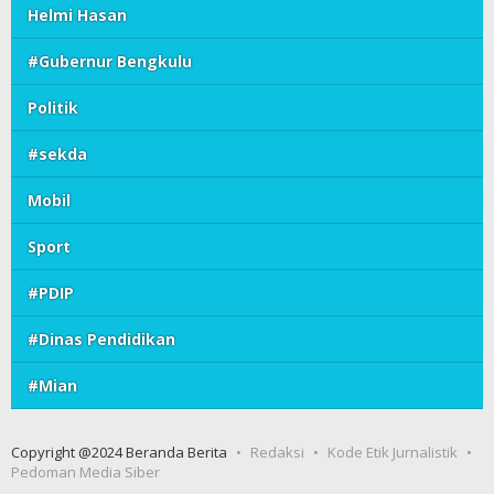
Helmi Hasan
#Gubernur Bengkulu
Politik
#sekda
Mobil
Sport
#PDIP
#Dinas Pendidikan
#Mian
Copyright @2024 Beranda Berita
Redaksi
Kode Etik Jurnalistik
Pedoman Media Siber