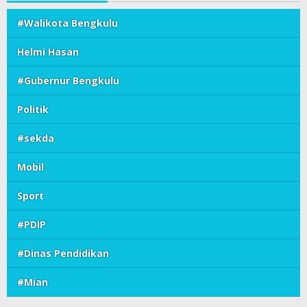
#Walikota Bengkulu
Helmi Hasan
#Gubernur Bengkulu
Politik
#sekda
Mobil
Sport
#PDIP
#Dinas Pendidikan
#Mian