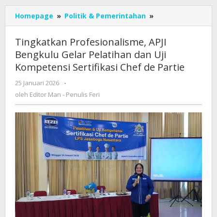
‎Tingkatkan
Homepage
»
Politik & Pemerintahan
»
Profesionalisme,
APJI
‎Tingkatkan Profesionalisme, APJI
Bengkulu
Bengkulu Gelar Pelatihan dan Uji
Gelar
Kompetensi Sertifikasi Chef de Partie
Pelatihan
dan
oleh
25 Januari 2026
-
Uji
Editor
oleh
Editor Man - Penulis Feri
Kompetensi
Man
Sertifikasi
-
Chef
Penulis
de
Feri
Partie