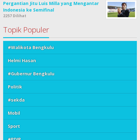
Pergantian Jitu Luis Milla yang Mengantar
Indonesia ke Semifinal
2257 Dilihat
Topik Populer
#Walikota Bengkulu
Helmi Hasan
#Gubernur Bengkulu
Politik
#sekda
Mobil
Sport
#PDIP