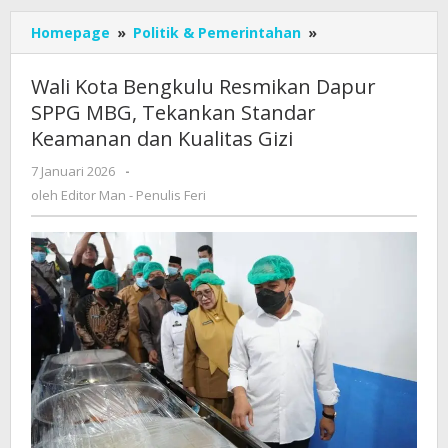
Wali
Homepage
»
Politik & Pemerintahan
»
Kota
Bengkulu
Wali Kota Bengkulu Resmikan Dapur
Resmikan
SPPG MBG, Tekankan Standar
Dapur
Keamanan dan Kualitas Gizi
SPPG
MBG,
oleh
7 Januari 2026
-
Tekankan
Editor
oleh
Editor Man - Penulis Feri
Standar
Man
Keamanan
-
dan
Penulis
Kualitas
Feri
Gizi