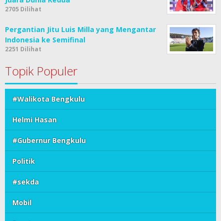
2705 Dilihat
Pergantian Jitu Luis Milla yang Mengantar
Indonesia ke Semifinal
2251 Dilihat
Topik Populer
#Walikota Bengkulu
Helmi Hasan
#Gubernur Bengkulu
Politik
#sekda
Mobil