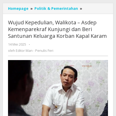
Wujud
Homepage
»
Politik & Pemerintahan
»
Kepedulian,
Walikota
Wujud Kepedulian, Walikota – Asdep
-
Kemenparekraf Kunjungi dan Beri
Asdep
Santunan Keluarga Korban Kapal Karam
Kemenparekraf
Kunjungi
oleh
14 Mei 2025
-
dan
Editor
oleh
Editor Man - Penulis Feri
Beri
Man
Santunan
-
Keluarga
Penulis
Korban
Feri
Kapal
Karam