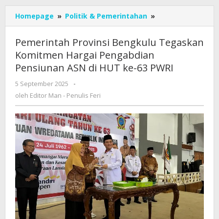
Pemerintah
Homepage
»
Politik & Pemerintahan
»
Provinsi
Bengkulu
Pemerintah Provinsi Bengkulu Tegaskan
Tegaskan
Komitmen Hargai Pengabdian
Komitmen
Pensiunan ASN di HUT ke-63 PWRI
Hargai
Pengabdian
oleh
5 September 2025
-
Pensiunan
Editor
oleh
Editor Man - Penulis Feri
ASN
Man
di
-
HUT
Penulis
ke-
Feri
63
PWRI