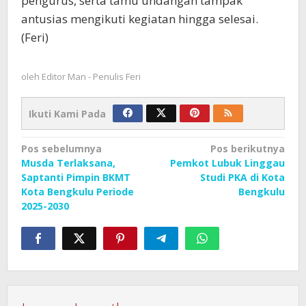
pengurus, serta tamu undangan tampak
antusias mengikuti kegiatan hingga selesai.
(Feri)
oleh
Editor Man - Penulis Feri
Ikuti Kami Pada
Navigasi
Pos sebelumnya
Pos berikutnya
Musda Terlaksana,
Pemkot Lubuk Linggau
pos
Saptanti Pimpin BKMT
Studi PKA di Kota
Kota Bengkulu Periode
Bengkulu
2025-2030