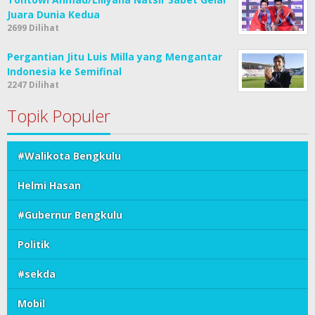
Juara Dunia Kedua
2699 Dilihat
Pergantian Jitu Luis Milla yang Mengantar
Indonesia ke Semifinal
2247 Dilihat
Topik Populer
#Walikota Bengkulu
Helmi Hasan
#Gubernur Bengkulu
Politik
#sekda
Mobil