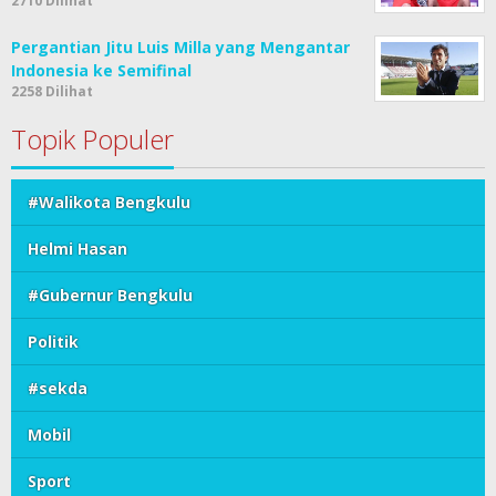
2710 Dilihat
Pergantian Jitu Luis Milla yang Mengantar
Indonesia ke Semifinal
2258 Dilihat
Topik Populer
#Walikota Bengkulu
Helmi Hasan
#Gubernur Bengkulu
Politik
#sekda
Mobil
Sport