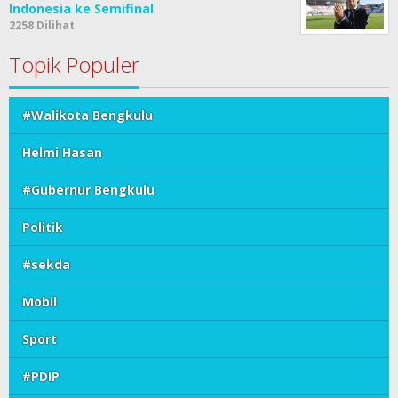
Indonesia ke Semifinal
2258 Dilihat
Topik Populer
#Walikota Bengkulu
Helmi Hasan
#Gubernur Bengkulu
Politik
#sekda
Mobil
Sport
#PDIP