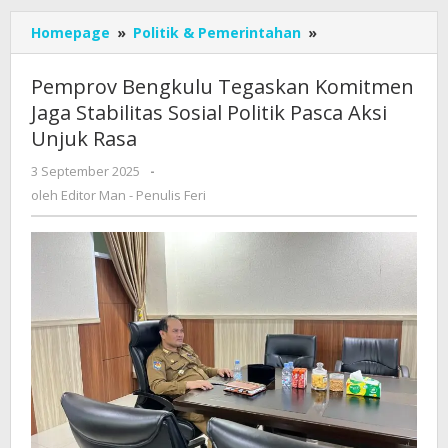
Pemprov
Homepage
»
Politik & Pemerintahan
»
Bengkulu
Tegaskan
Pemprov Bengkulu Tegaskan Komitmen
Komitmen
Jaga Stabilitas Sosial Politik Pasca Aksi
Jaga
Unjuk Rasa
Stabilitas
Sosial
oleh
3 September 2025
-
Politik
Editor
oleh
Editor Man - Penulis Feri
Pasca
Man
Aksi
-
Unjuk
Penulis
Rasa
Feri