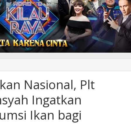
gatan
kan Nasional, Plt
nal,
syah Ingatkan
nur
nsyah
kan
umsi Ikan bagi
ngnya
umsi