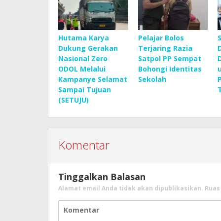
Hutama Karya
Pelajar Bolos
Dukung Gerakan
Terjaring Razia
Nasional Zero
Satpol PP Sempat
ODOL Melalui
Bohongi Identitas
Kampanye Selamat
Sekolah
Sampai Tujuan
(SETUJU)
Komentar
Tinggalkan Balasan
Alamat email Anda tidak akan dipublikasikan.
Ruas