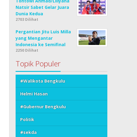
Tontowi Ahmad/Liliyana
Natsir Sabet Gelar Juara
Dunia Kedua
2703 Dilihat
Pergantian Jitu Luis Milla
yang Mengantar
Indonesia ke Semifinal
2250 Dilihat
Topik Populer
#Walikota Bengkulu
Helmi Hasan
#Gubernur Bengkulu
Politik
#sekda