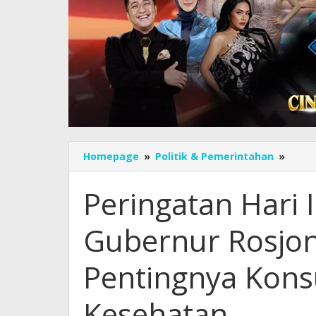
Perin
Homepage
»
Politik & Pemerintahan
»
Hari
Ikan
Peringatan Hari I
Nasio
Plt
Gubernur Rosjon
Guber
Rosjo
Ingat
Pentingnya Kons
Penti
Kons
Kesehatan
Ikan