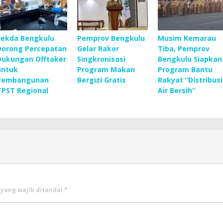
Sekda Bengkulu
Pemprov Bengkulu
Musim Kemarau
Dorong Percepatan
Gelar Rakor
Tiba, Pemprov
Dukungan Offtaker
Singkronisasi
Bengkulu Siapkan
untuk
Program Makan
Program Bantu
Pembangunan
Bergizi Gratis
Rakyat “Distribusi
TPST Regional
Air Bersih”
 yang wajib ditandai
*