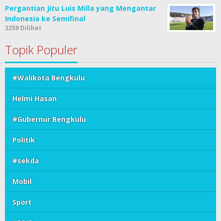
Pergantian Jitu Luis Milla yang Mengantar
Indonesia ke Semifinal
2259 Dilihat
Topik Populer
#Walikota Bengkulu
Helmi Hasan
#Gubernur Bengkulu
Politik
#sekda
Mobil
Sport