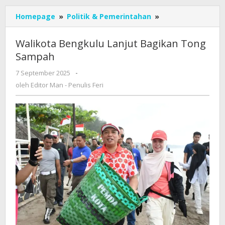
Walikota
Homepage
»
Politik & Pemerintahan
»
Bengkulu
Lanjut
Walikota Bengkulu Lanjut Bagikan Tong
Bagikan
Sampah
Tong
Sampah
oleh
7 September 2025
-
Editor
oleh
Editor Man - Penulis Feri
Man
-
Penulis
Feri